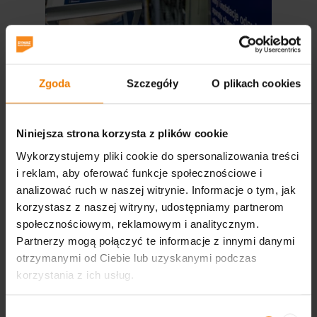
SYMAS® MAINTENANCE 2024
Zgoda
Szczegóły
O plikach cookies
SYMAS® MAINTENANCE 2024
Niniejsza strona korzysta z plików cookie
Otwórz
Wykorzystujemy pliki cookie do spersonalizowania treści
i reklam, aby oferować funkcje społecznościowe i
analizować ruch w naszej witrynie. Informacje o tym, jak
korzystasz z naszej witryny, udostępniamy partnerom
społecznościowym, reklamowym i analitycznym.
Partnerzy mogą połączyć te informacje z innymi danymi
otrzymanymi od Ciebie lub uzyskanymi podczas
korzystania z ich usług.
Wybór