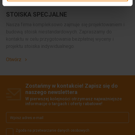
STOISKA SPECJALNE
Nasza firma kompleksowo zajmuje się projektowaniem i
budową stoisk niestandardowych. ​Zapraszamy do
kontaktu w celu przygotowania bezpłatnej wyceny i
projektu stoiska indywidualnego.
Otwórz
Zostańmy w kontakcie! Zapisz się do
naszego newslettera
W pierwszej kolejności otrzymasz najważniejsze
informacje o targach i oferty rabatowe!
Zgoda na przetwarzanie danych osobowych